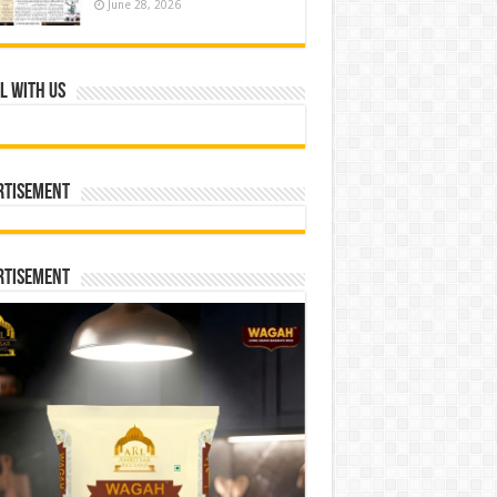
June 28, 2026
l With Us
rtisement
rtisement