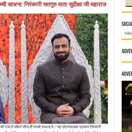
्ची साधना: निरंकारी सतगुरु माता सुदीक्षा जी महाराज
Socia
Kaly
Adve
Adve
 की रजा में जीवन जीना ही सच्ची साधना है।’ यह प्रेरणादायक प्रवचन निरंकारी