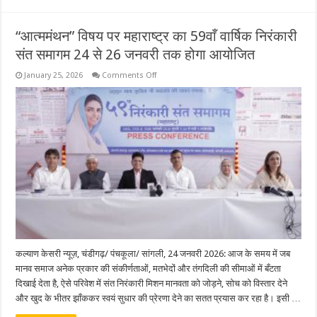
“आत्ममंथन” विषय पर महाराष्ट्र का 59वाँ वार्षिक निरंकारी
संत समागम 24 से 26 जनवरी तक होगा आयोजित
on
January 25, 2026
Comments Off
“आत्ममंथन”
विषय
पर
महाराष्ट्र
का
59वाँ
वार्षिक
निरंकारी
संत
समागम
24
से
26
जनवरी
तक
होगा
आयोजित
कल्याण केसरी न्यूज़, चंडीगढ़/ पंचकूला/ सांगली, 24 जनवरी 2026: आज के समय में जब
मानव समाज अनेक प्रकार की संकीर्णताओं, मतभेदों और तंगदिली की सीमाओं में बँटता
दिखाई देता है, ऐसे परिवेश में संत निरंकारी मिशन मानवता को जोड़ने, सोच को विस्तार देने
और खुद के भीतर झाँककर स्वयं सुधार की प्रेरणा देने का सतत प्रयास कर रहा है। इसी …