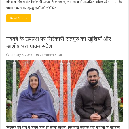
हरियाणा स्थित संत निरंकारी आध्यात्मिक स्थल, समालखा में आयोजित ‘भक्ति पर्व समागम’ के
पावन अवसर पर श्रद्धालुओं को संबोधित …
Read More »
नववर्ष के उपलक्ष पर निरंकारी सतगुरु का खुशियों और
आशीष भरा पावन संदेश
on
January 5, 2026
Comments Off
नववर्ष
के
उपलक्ष
पर
निरंकारी
सतगुरु
का
खुशियों
और
आशीष
भरा
पावन
संदेश
निरंकार की रजा में जीवन जीना ही सच्ची साधना: निरंकारी सतगुरु माता सुदीक्षा जी महाराज