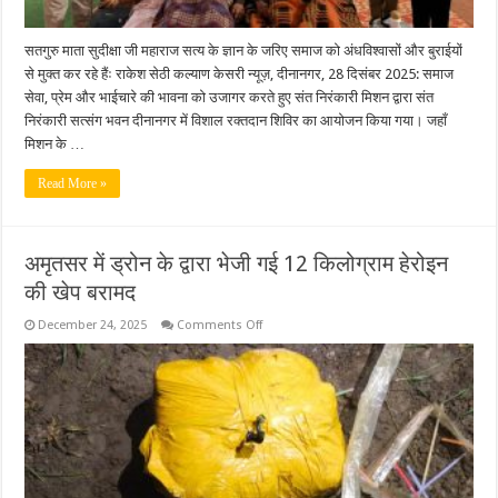
सतगुरु माता सुदीक्षा जी महाराज सत्य के ज्ञान के जरिए समाज को अंधविश्वासों और बुराईयों
से मुक्त कर रहे हैंः राकेश सेठी कल्याण केसरी न्यूज़, दीनानगर, 28 दिसंबर 2025: समाज
सेवा, प्रेम और भाईचारे की भावना को उजागर करते हुए संत निरंकारी मिशन द्वारा संत
निरंकारी सत्संग भवन दीनानगर में विशाल रक्तदान शिविर का आयोजन किया गया। जहाँ
मिशन के …
Read More »
अमृतसर में ड्रोन के द्वारा भेजी गई 12 किलोग्राम हेरोइन
की खेप बरामद
on
December 24, 2025
Comments Off
अमृतसर
में
ड्रोन
के
द्वारा
भेजी
गई
12
किलोग्राम
हेरोइन
की
खेप