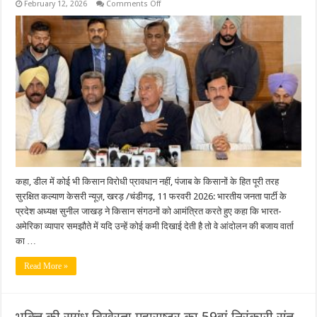
on
February 12, 2026
Comments Off
भाजपा
प्रदेश
अध्यक्ष
द्वारा
किसानों
को
डील
के
मुद्दे
पर
बातचीत
का
निमंत्रण
कहा, डील में कोई भी किसान विरोधी प्रावधान नहीं, पंजाब के किसानों के हित पूरी तरह
सुरक्षित कल्याण केसरी न्यूज़, खरड़ /चंडीगढ़, 11 फरवरी 2026: भारतीय जनता पार्टी के
प्रदेश अध्यक्ष सुनील जाखड़ ने किसान संगठनों को आमंत्रित करते हुए कहा कि भारत-
अमेरिका व्यापार समझौते में यदि उन्हें कोई कमी दिखाई देती है तो वे आंदोलन की बजाय वार्ता
का …
Read More »