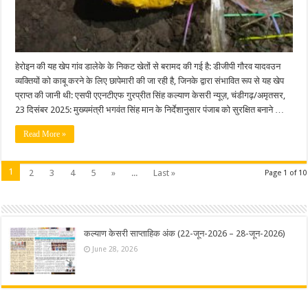
बरामद
हेरोइन की यह खेप गांव डालेके के निकट खेतों से बरामद की गई है: डीजीपी गौरव यादवउन
व्यक्तियों को काबू करने के लिए छापेमारी की जा रही है, जिनके द्वारा संभावित रूप से यह खेप
प्राप्त की जानी थी: एसपी एएनटीएफ गुरप्रीत सिंह कल्याण केसरी न्यूज़, चंडीगढ़/अमृतसर,
23 दिसंबर 2025: मुख्यमंत्री भगवंत सिंह मान के निर्देशानुसार पंजाब को सुरक्षित बनाने …
Read More »
1
2
3
4
5
»
...
Last »
Page 1 of 10
कल्याण केसरी साप्ताहिक अंक (22-जून-2026 – 28-जून-2026)
June 28, 2026