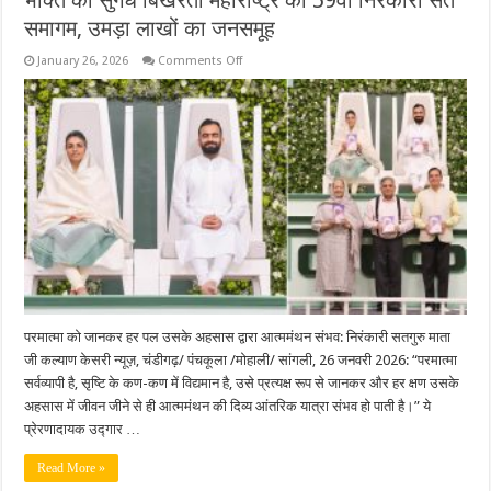
भक्ति की सुगंध बिखेरता महाराष्ट्र का 59वां निरंकारी संत
समागम, उमड़ा लाखों का जनसमूह
on
January 26, 2026
Comments Off
भक्ति
की
सुगंध
बिखेरता
महाराष्ट्र
का
59वां
निरंकारी
संत
समागम,
उमड़ा
लाखों
का
जनसमूह
परमात्मा को जानकर हर पल उसके अहसास द्वारा आत्ममंथन संभव: निरंकारी सतगुरु माता
जी कल्याण केसरी न्यूज़, चंडीगढ़/ पंचकूला /मोहाली/ सांगली, 26 जनवरी 2026: “परमात्मा
सर्वव्यापी है, सृष्टि के कण-कण में विद्यमान है, उसे प्रत्यक्ष रूप से जानकर और हर क्षण उसके
अहसास में जीवन जीने से ही आत्ममंथन की दिव्य आंतरिक यात्रा संभव हो पाती है।” ये
प्रेरणादायक उद्गार …
Read More »