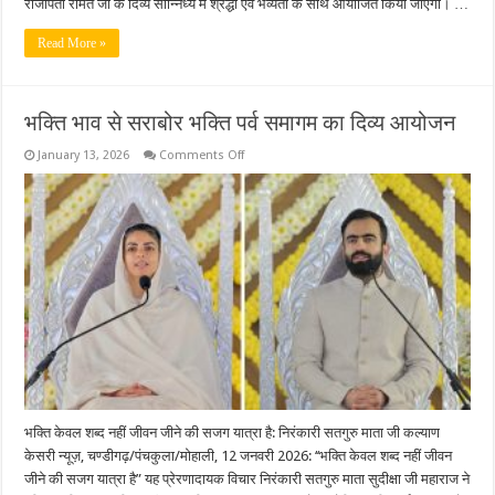
राजपिता रमित जी के दिव्य सान्निध्य में श्रद्धा एवं भव्यता के साथ आयोजित किया जाएगा। …
Read More »
भक्ति भाव से सराबोर भक्ति पर्व समागम का दिव्य आयोजन
on
January 13, 2026
Comments Off
भक्ति
भाव
से
सराबोर
भक्ति
पर्व
समागम
का
दिव्य
आयोजन
भक्ति केवल शब्द नहीं जीवन जीने की सजग यात्रा है: निरंकारी सतगुरु माता जी कल्याण
केसरी न्यूज़, चण्डीगढ़/पंचकुला/मोहाली, 12 जनवरी 2026: ‘‘भक्ति केवल शब्द नहीं जीवन
जीने की सजग यात्रा है” यह प्रेरणादायक विचार निरंकारी सतगुरु माता सुदीक्षा जी महाराज ने