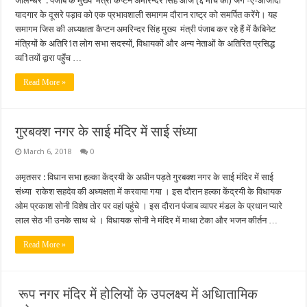
जालन्धर : पंजाब के मुख्य मंत्री कैप्टन अमरिन्दर सिंह आज (६ मार्च को) जंग -ए-आजादी
यादगार के दूसरे पड़ाव को एक प्रभावशाली समागम दौरान राष्ट्र को समर्पित करेंगे। यह
समागम जिस की अध्यक्षता कैप्टन अमरिन्दर सिंह मुख्य मंत्री पंजाब कर रहे हैं में कैबिनेट
मंत्रियों के अतिरि1त लोग सभा सदस्यों, विधायकों और अन्य नेताओं के अतिरित प्रसिद्ध
व्य1ितयों द्वारा पहुँच …
Read More »
गुरबक्श नगर के साई मंदिर में साई संध्या
March 6, 2018
0
अमृतसर : विधान सभा हल्का केंद्रयी के अधीन पड़ते गुरबक्श नगर के साई मंदिर में साई
संध्या राकेश सहदेव की अध्यक्षता में करवाया गया । इस दौरान हल्का केंद्रयी के विधायक
ओम प्रकाश सोनी विशेष तोर पर वहां पहुंचे । इस दौरान पंजाब व्यापर मंडल के प्रधान प्यारे
लाल सेठ भी उनके साथ थे । विधायक सोनी ने मंदिर में माथा टेका और भजन कीर्तन …
Read More »
रूप नगर मंदिर में होलियों के उपलक्ष्य में अधिातामिक